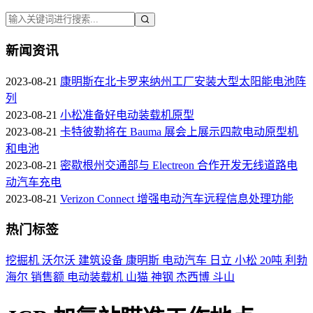
新闻资讯
2023-08-21
康明斯在北卡罗来纳州工厂安装大型太阳能电池阵
列
2023-08-21
小松准备好电动装载机原型
2023-08-21
卡特彼勒将在 Bauma 展会上展示四款电动原型机
和电池
2023-08-21
密歇根州交通部与 Electreon 合作开发无线道路电
动汽车充电
2023-08-21
Verizon Connect 增强电动汽车远程信息处理功能
热门标签
挖掘机
沃尔沃
建筑设备
康明斯
电动汽车
日立
小松
20吨
利勃
海尔
销售额
电动装载机
山猫
神钢
杰西博
斗山