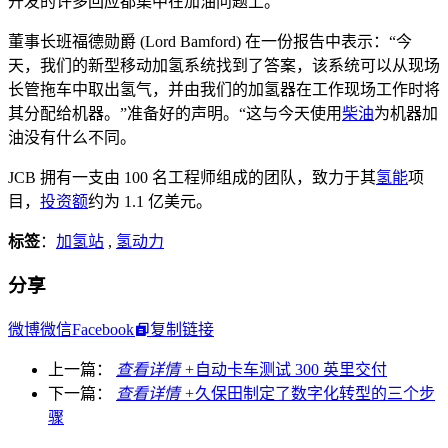
开发的许多回应都集中在加油问题上。
董事长班福德勋爵 (Lord Bamford) 在一份报告中表示：“今
天，我们的新型移动加氢系统找到了答案，该系统可以从现场
长管拖车中取出氢气，并由我们的加氢器在工作现场工作时将
其分配给机器。”准备好的声明。“这与今天使用
柴油
为机器加
油没有什么不同。
JCB 拥有一支由 100 名工程师组成的团队，致力于其
氢能
项
目，
投资额
约为 1.1 亿美元。
标签
：
加氢站
,
氢动力
分享
微博
微信
Facebook
复制链接
上一篇：
查看详情 +
自动卡车测试 300 英里交付
下一篇：
查看详情 +
久保田制定了数字化转型的三个步
骤