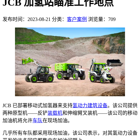
JCB 加氢站瞄准工作地点
发布时间：2023-08-21
分类：
客户案例
浏览量：709
JCB 已部署移动式加氢器来支持
氢动力
建筑设备
。该公司提供
两种原型机——反铲
装载机
和伸缩臂叉装机——该公司的移动
加油机将允许
车队
在现场加油。
几乎所有车队都采用现场加油，该公司表示，对其氢动力设备