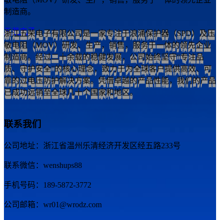
制造商。
五荣电子
浙江五荣电子有限公司是一家专注于浪涌保护器（SPD）及压
敏电阻（MOV）研发、生产，销售，服务于一体的领先企业
制造商。经过二十余载的稳健发展，公司始终坚守“专注品
质、守护安全”的核心理念，致力于为全球客户提供高效、可
靠的过电压防护解决方案。凭借卓越的产品性能，我们的产品
已成功远销至全球几十个国家和地区。
联系我们
公司地址：浙江省温州乐清经济开发区经五路233号
联系微信：wenshups88
手机号码：189-5872-3772
公司邮箱：wr01@wrodz.com