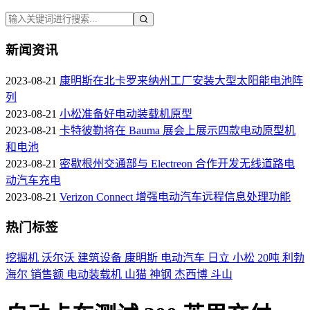
新闻资讯
2023-08-21
康明斯在北卡罗来纳州工厂安装大型太阳能电池阵
列
2023-08-21
小松准备好电动装载机原型
2023-08-21
卡特彼勒将在 Bauma 展会上展示四款电动原型机
和电池
2023-08-21
密歇根州交通部与 Electreon 合作开发无线道路电
动汽车充电
2023-08-21
Verizon Connect 增强电动汽车远程信息处理功能
热门标签
挖掘机
沃尔沃
建筑设备
康明斯
电动汽车
日立
小松
20吨
利勃
海尔
销售额
电动装载机
山猫
神钢
杰西博
斗山