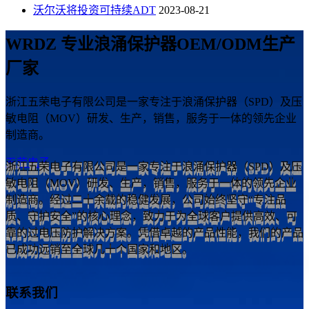
沃尔沃将投资可持续ADT
2023-08-21
WRDZ 专业浪涌保护器OEM/ODM生产
厂家
浙江五荣电子有限公司是一家专注于浪涌保护器（SPD）及压
敏电阻（MOV）研发、生产，销售，服务于一体的领先企业
制造商。
五荣电子
浙江五荣电子有限公司是一家专注于浪涌保护器（SPD）及压
敏电阻（MOV）研发、生产，销售，服务于一体的领先企业
制造商。经过二十余载的稳健发展，公司始终坚守“专注品
质、守护安全”的核心理念，致力于为全球客户提供高效、可
靠的过电压防护解决方案。凭借卓越的产品性能，我们的产品
已成功远销至全球几十个国家和地区。
联系我们