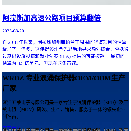
阿拉斯加高速公路项目预算翻倍
2023-08-20
自 2018 年以来，阿拉斯加州库珀兰丁周围的绕道项目的估算
增加了一倍多，这使得该州争先恐后地寻求额外资金，包括通
过基础设施投资和就业法案 (IIJA) 提供的可能拨款。 最初的
估算为 3.5 亿美元，但现在这条高速...
WRDZ 专业浪涌保护器OEM/ODM生产
厂家
浙江五荣电子有限公司是一家专注于浪涌保护器（SPD）及压
敏电阻（MOV）研发、生产，销售，服务于一体的领先企业
制造商。
五荣电子