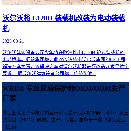
沃尔沃将 L120H 装载机改装为电动装载
机
2023-08-21
沃尔沃建筑设备公司今年将在欧洲推出L120H 轮式装载机的
电动版本。据该集团称，此次改造将由沃尔沃集团的CE工程
解决方案负责，该解决方案对沃尔沃机器进行改造以满足特定
要求。 据沃尔沃建筑设备公司称，传统柴油...
WRDZ 专业浪涌保护器OEM/ODM生产
厂家
浙江五荣电子有限公司是一家专注于浪涌保护器（SPD）及压
敏电阻（MOV）研发、生产，销售，服务于一体的领先企业
制造商。