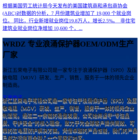
根据美国劳工统计局今天发布的美国建筑商和承包商协会
(ABC)对数据的分析，7 月份建筑业增加了 19,000 个就业岗
位。 同比，行业新增就业岗位19.8万人，增长2.5%。 非住宅
建筑业就业岗位净增加 10,600 个，...
WRDZ 专业浪涌保护器OEM/ODM生产
厂家
浙江五荣电子有限公司是一家专注于浪涌保护器（SPD）及压
敏电阻（MOV）研发、生产，销售，服务于一体的领先企业
制造商。
五荣电子
浙江五荣电子有限公司是一家专注于浪涌保护器（SPD）及压
敏电阻（MOV）研发、生产，销售，服务于一体的领先企业
制造商。经过二十余载的稳健发展，公司始终坚守“专注品
质、守护安全”的核心理念，致力于为全球客户提供高效、可
靠的过电压防护解决方案。凭借卓越的产品性能，我们的产品
已成功远销至全球几十个国家和地区。