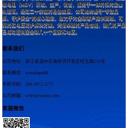
敏电阻（MOV）研发、生产，销售，服务于一体的领先企业
制造商。经过二十余载的稳健发展，公司始终坚守“专注品
质、守护安全”的核心理念，致力于为全球客户提供高效、可
靠的过电压防护解决方案。凭借卓越的产品性能，我们的产品
已成功远销至全球几十个国家和地区。
联系我们
公司地址：浙江省温州乐清经济开发区经五路233号
联系微信：wenshups88
手机号码：189-5872-3772
公司邮箱：wr01@wrodz.com
客服微信